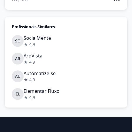
Profissionais Similares
SocialMente
SO
★ 4,9
ArqVista
AR
★ 4,9
Automatize-se
AU
★ 4,9
Elementar Fluxo
EL
★ 4,9