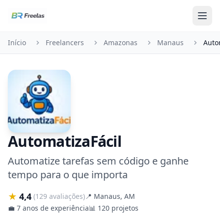
Pular para o conteúdo
Início
Freelancers
Amazonas
Manaus
Auto
AutomatizaFácil
Automatize tarefas sem código e ganhe
tempo para o que importa
★
4,4
(129 avaliações)
📍
Manaus, AM
💼
7 anos de experiência
📊
120 projetos