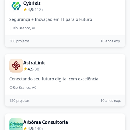
Cybrixis
★
4,9
(118)
Segurança e Inovação em TI para o Futuro
Rio Branco, AC
300 projetos
10 anos exp.
AstraLink
★
4,9
(38)
Conectando seu futuro digital com excelência.
Rio Branco, AC
150 projetos
10 anos exp.
Arbórea Consultoria
★
4,9
(140)