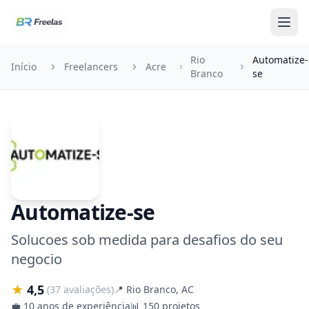
Pular para o conteúdo
Rio
Automatize-
Início
Freelancers
Acre
Branco
se
Automatize-se
Solucoes sob medida para desafios do seu
negocio
★
4,5
(37 avaliações)
📍
Rio Branco, AC
💼
10 anos de experiência
📊
150 projetos