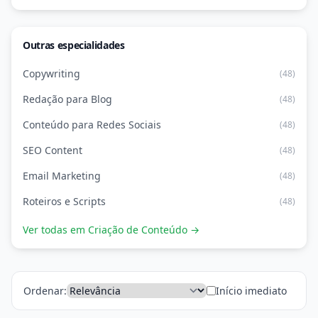
Outras especialidades
Copywriting
(48)
Redação para Blog
(48)
Conteúdo para Redes Sociais
(48)
SEO Content
(48)
Email Marketing
(48)
Roteiros e Scripts
(48)
Ver todas em Criação de Conteúdo →
Ordenar:
Início imediato