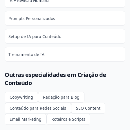
IA + Revisão Humana
Prompts Personalizados
Setup de IA para Conteúdo
Treinamento de IA
Outras especialidades em Criação de
Conteúdo
Copywriting
Redação para Blog
Conteúdo para Redes Sociais
SEO Content
Email Marketing
Roteiros e Scripts