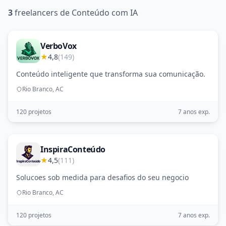
3
freelancers de Conteúdo com IA
VerboVox
★
4,8
(149)
Conteúdo inteligente que transforma sua comunicação.
Rio Branco, AC
120 projetos
7 anos exp.
InspiraConteúdo
★
4,5
(111)
Solucoes sob medida para desafios do seu negocio
Rio Branco, AC
120 projetos
7 anos exp.