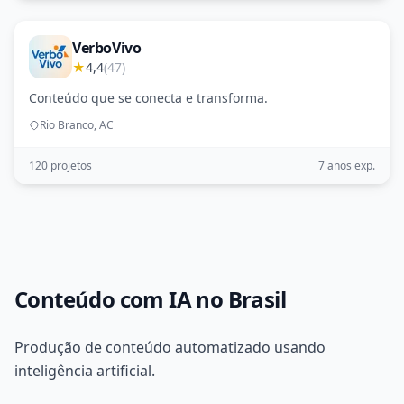
VerboVivo
★
4,4
(47)
Conteúdo que se conecta e transforma.
Rio Branco, AC
120 projetos
7 anos exp.
Conteúdo com IA no Brasil
Produção de conteúdo automatizado usando
inteligência artificial.