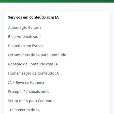
Serviços em Conteúdo com IA
Automação Editorial
Blog Automatizado
Conteúdo em Escala
Ferramentas de IA para Conteúdo
Geração de Conteúdo com IA
Humanização de Conteúdo IA
IA + Revisão Humana
Prompts Personalizados
Setup de IA para Conteúdo
Treinamento de IA