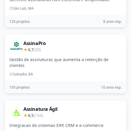
São Luís, MA
120 projetos
8 anos exp.
AssinaPro
★
4,7
(20)
Gestão de assinaturas que aumenta a retenção de
clientes
Salvador, BA
150 projetos
10 anos exp.
Assinatura Ágil
★
4,5
(134)
Integracao de sistemas ERP, CRM e e-commerce