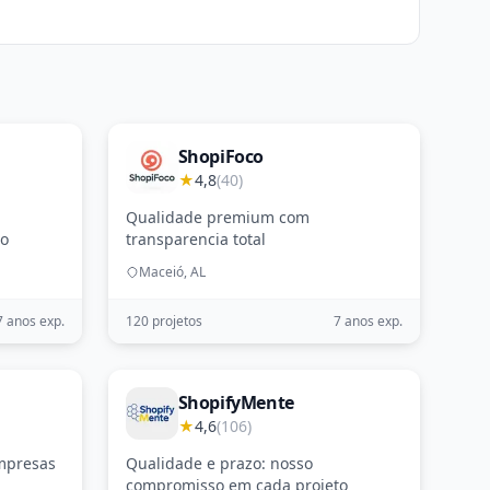
ShopiFoco
★
4,8
(40)
Qualidade premium com
to
transparencia total
Maceió, AL
7 anos exp.
120 projetos
7 anos exp.
ShopifyMente
★
4,6
(106)
empresas
Qualidade e prazo: nosso
compromisso em cada projeto