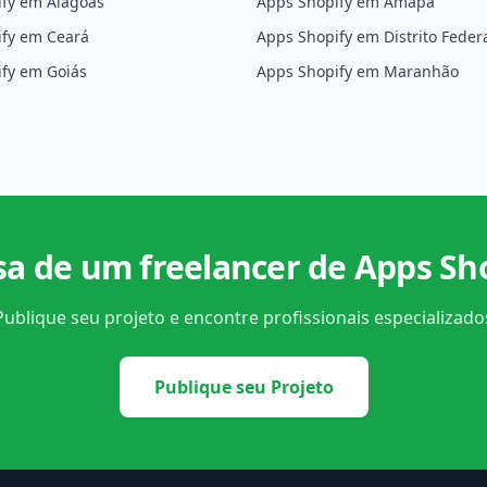
fy em Alagoas
Apps Shopify em Amapá
ify em Ceará
Apps Shopify em Distrito Feder
fy em Goiás
Apps Shopify em Maranhão
sa de um freelancer de Apps Sh
Publique seu projeto e encontre profissionais especializado
Publique seu Projeto