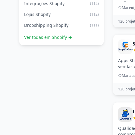
Integrações Shopify
(112)
Maceió,
Lojas Shopify
(112)
120 proje
Dropshipping Shopify
(111)
Ver todas em Shopify →
S
Apps Sh
vendas 
cliente
Manaus
120 proje
Qualida
comprom