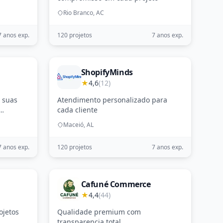
Rio Branco, AC
7 anos exp.
120 projetos
7 anos exp.
ShopifyMinds
★
4,6
(12)
 suas
Atendimento personalizado para
cada cliente
Maceió, AL
7 anos exp.
120 projetos
7 anos exp.
Cafuné Commerce
★
4,4
(44)
ojetos
Qualidade premium com
transparencia total