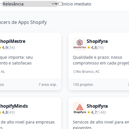
:
Início imediato
ncers de Apps Shopify
ShopiMestre
Shopifyra
★
4,9
(34)
★
4,8
(59)
 que importa: seu
Qualidade e prazo: nosso
nto e satisfacao
compromisso em cada proje
 AL
Rio Branco, AC
tos
7 anos exp.
150 projetos
ShopifyMinds
Shopifyra
★
4,8
(49)
★
4,7
(148)
 de alto nivel para empresas
Servicos de alto nivel para 
es
exigentes