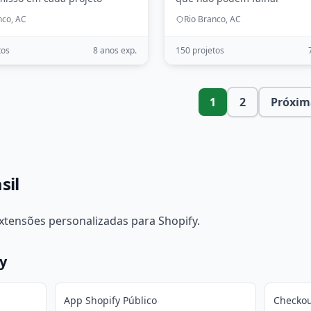
nco, AC
Rio Branco, AC
tos
8 anos exp.
150 projetos
1
2
Próxim
sil
tensões personalizadas para Shopify.
y
App Shopify Público
Checkou