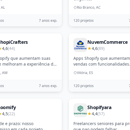
 AL
Rio Branco, AC
tos
7 anos exp.
120 projetos
hopiCrafters
NuvemCommerce
★
4,6
(44)
★
4,6
(89)
opify que aumentam suas
Apps Shopify que aumentam
e melhoram a experiência do
vendas com funcionalidades
personalizadas
, AM
Vitória, ES
tos
7 anos exp.
120 projetos
Loomify
Shopifyara
★
4,5
(22)
★
4,4
(57)
de e prazo: nosso
Freelancers seniores para pr
isso em cada projeto
que nao podem falhar