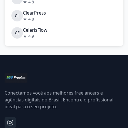
★ 4,8
ClearPress
CL
★ 4,8
CelerisFlow
CE
★ 4,9
Conectamos você aos melhores freelancers e
agências digitais do Brasil. Encontre o profissional
ideal para o seu projeto.