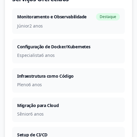
Monitoramento e Observabilidade
Destaque
Júnior
2 anos
Configuração de Docker/Kubernetes
Especialista
6 anos
Infraestrutura como Código
Pleno
6 anos
Migração para Cloud
Sênior
6 anos
Setup de CI/CD