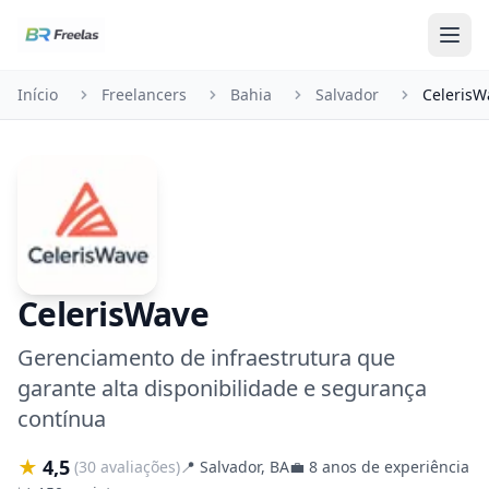
Pular para o conteúdo
Início
Freelancers
Bahia
Salvador
CelerisW
CelerisWave
Gerenciamento de infraestrutura que
garante alta disponibilidade e segurança
contínua
★
4,5
(30 avaliações)
📍
Salvador, BA
💼
8 anos de experiência