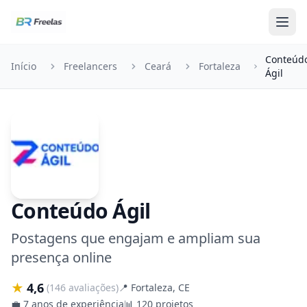
Pular para o conteúdo
Conteúd
Início
Freelancers
Ceará
Fortaleza
Ágil
Conteúdo Ágil
Postagens que engajam e ampliam sua
presença online
★
4,6
(146 avaliações)
📍
Fortaleza, CE
💼
7 anos de experiência
📊
120 projetos