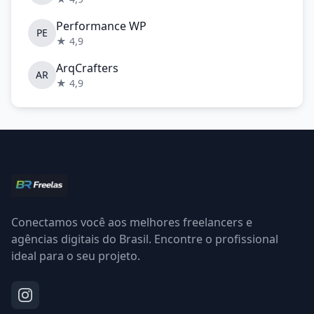
Performance WP
PE
★ 4,9
ArqCrafters
AR
★ 4,9
Conectamos você aos melhores freelancers e
agências digitais do Brasil. Encontre o profissional
ideal para o seu projeto.