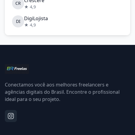
Crescere
CR
★ 4,9
DigiLojista
DI
★ 4,9
Conectamos você aos melhores freelancers e
agências digitais do Brasil. Encontre o profissional
ideal para o seu projeto.