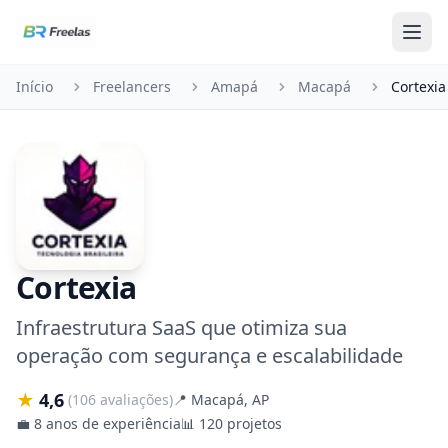
Pular para o conteúdo
Início
Freelancers
Amapá
Macapá
Cortexia
Cortexia
Infraestrutura SaaS que otimiza sua
operação com segurança e escalabilidade
★
4,6
(106 avaliações)
📍
Macapá, AP
💼
8 anos de experiência
📊
120 projetos