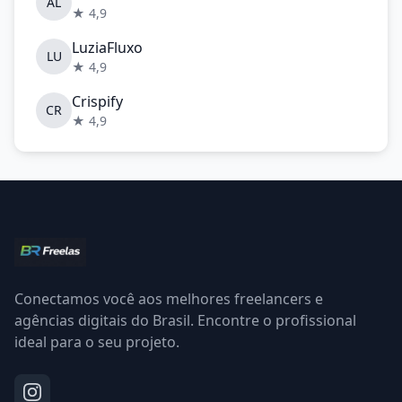
AL
★ 4,9
LuziaFluxo
LU
★ 4,9
Crispify
CR
★ 4,9
Conectamos você aos melhores freelancers e
agências digitais do Brasil. Encontre o profissional
ideal para o seu projeto.