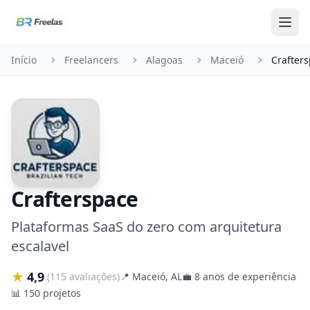
Pular para o conteúdo
Início
Freelancers
Alagoas
Maceió
Crafter
Crafterspace
Plataformas SaaS do zero com arquitetura
escalavel
★
4,9
(115 avaliações)
📍
Maceió, AL
💼
8 anos de experiência
📊
150 projetos