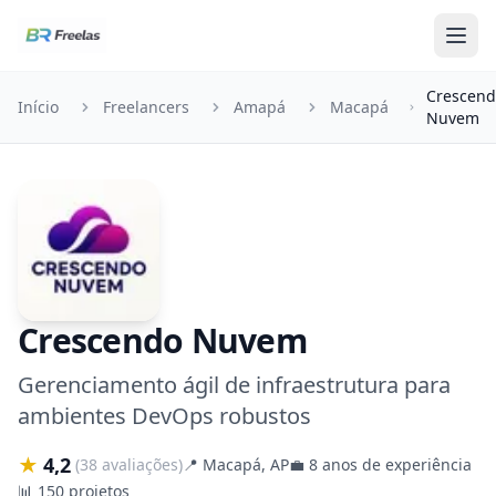
Pular para o conteúdo
Crescen
Início
Freelancers
Amapá
Macapá
Nuvem
Crescendo Nuvem
Gerenciamento ágil de infraestrutura para
ambientes DevOps robustos
★
4,2
(38 avaliações)
📍
Macapá, AP
💼
8 anos de experiência
📊
150 projetos