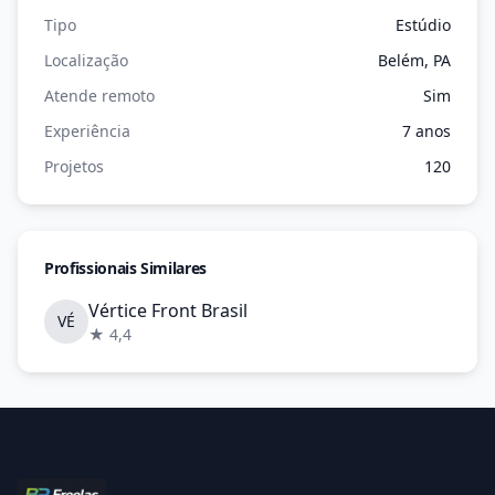
Tipo
Estúdio
Localização
Belém, PA
Atende remoto
Sim
Experiência
7 anos
Projetos
120
Profissionais Similares
Vértice Front Brasil
VÉ
★ 4,4