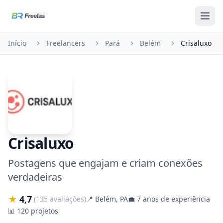
Pular para o conteúdo
Início
Freelancers
Pará
Belém
Crisaluxo
Crisaluxo
Postagens que engajam e criam conexões
verdadeiras
★
4,7
(135 avaliações)
📍
Belém, PA
💼
7 anos de experiência
📊
120 projetos