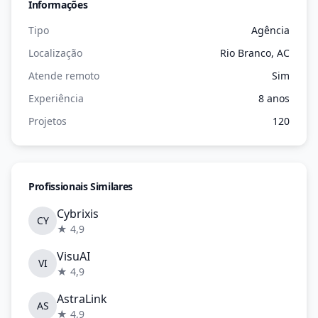
Informações
Tipo
Agência
Localização
Rio Branco, AC
Atende remoto
Sim
Experiência
8 anos
Projetos
120
Profissionais Similares
Cybrixis
CY
★ 4,9
VisuAI
VI
★ 4,9
AstraLink
AS
★ 4,9