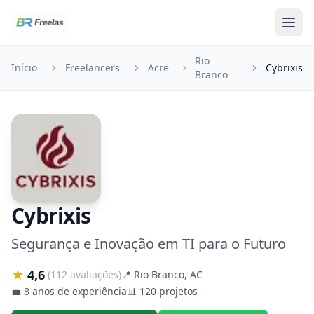
Pular para o conteúdo
Rio
Início
Freelancers
Acre
Cybrixis
Branco
Cybrixis
Segurança e Inovação em TI para o Futuro
★
4,6
(112 avaliações)
📍
Rio Branco, AC
💼
8 anos de experiência
📊
120 projetos