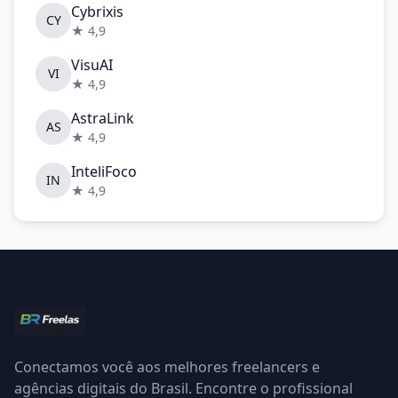
Cybrixis
CY
★ 4,9
VisuAI
VI
★ 4,9
AstraLink
AS
★ 4,9
InteliFoco
IN
★ 4,9
Conectamos você aos melhores freelancers e
agências digitais do Brasil. Encontre o profissional