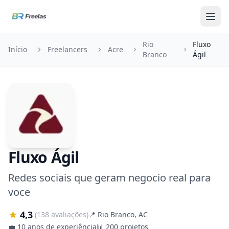
Pular para o conteúdo
Rio
Fluxo
Início
Freelancers
Acre
Branco
Ágil
Fluxo Ágil
Redes sociais que geram negocio real para
voce
★
4,3
(138 avaliações)
📍
Rio Branco, AC
💼
10 anos de experiência
📊
200 projetos