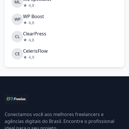
ML
★ 4,8
WP Boost
WP
★ 4,8
ClearPress
CL
★ 4,8
CelerisFlow
CE
★ 4,9
Conectamos você aos melhores freelancers e
agências digitais do Brasil. Encontre o profissional
ideal para o seu projeto.