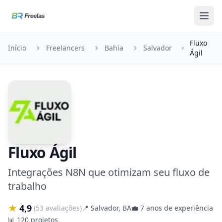
Pular para o conteúdo
Fluxo
Início
Freelancers
Bahia
Salvador
Ágil
Fluxo Ágil
Integrações N8N que otimizam seu fluxo de
trabalho
★
4,9
(53 avaliações)
📍
Salvador, BA
💼
7 anos de experiência
📊
120 projetos