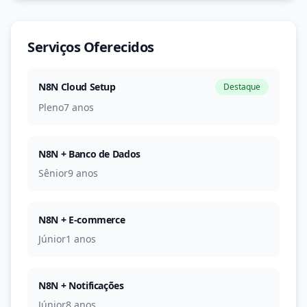
Serviços Oferecidos
N8N Cloud Setup
Destaque
Pleno
7 anos
N8N + Banco de Dados
Sênior
9 anos
N8N + E-commerce
Júnior
1 anos
N8N + Notificações
Júnior
8 anos