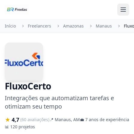
Pular para o conteúdo
Início
Freelancers
Amazonas
Manaus
Flux
FluxoCerto
Integrações que automatizam tarefas e
otimizam seu tempo
★
4,7
(60 avaliações)
📍
Manaus, AM
💼
7 anos de experiência
📊
120 projetos