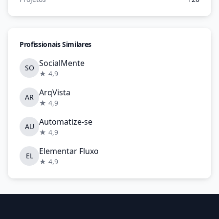
Profissionais Similares
SocialMente
SO
★ 4,9
ArqVista
AR
★ 4,9
Automatize-se
AU
★ 4,9
Elementar Fluxo
EL
★ 4,9