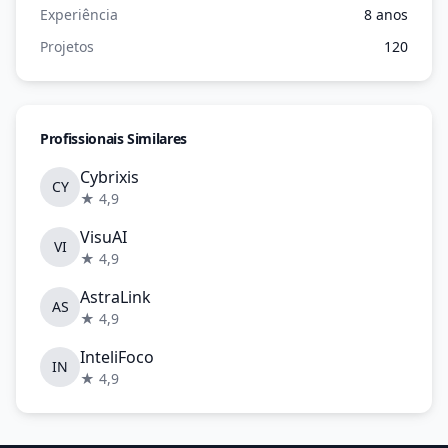
Experiência
8 anos
Projetos
120
Profissionais Similares
Cybrixis
CY
★ 4,9
VisuAI
VI
★ 4,9
AstraLink
AS
★ 4,9
InteliFoco
IN
★ 4,9