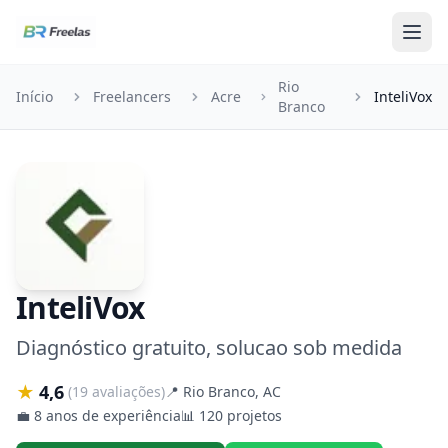
Pular para o conteúdo
Rio
Início
Freelancers
Acre
InteliVox
Branco
InteliVox
Diagnóstico gratuito, solucao sob medida
★
4,6
(19 avaliações)
📍
Rio Branco, AC
💼
8 anos de experiência
📊
120 projetos