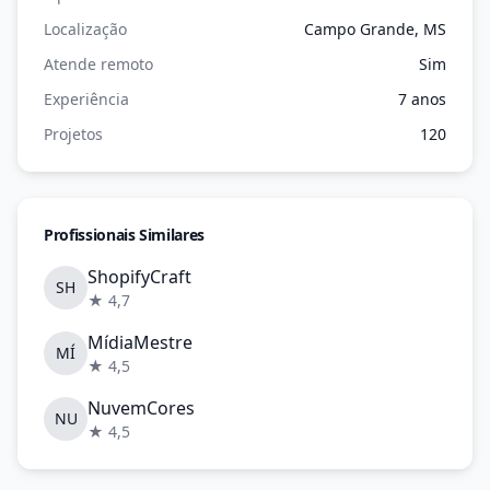
Localização
Campo Grande, MS
Atende remoto
Sim
Experiência
7 anos
Projetos
120
Profissionais Similares
ShopifyCraft
SH
★ 4,7
MídiaMestre
MÍ
★ 4,5
NuvemCores
NU
★ 4,5