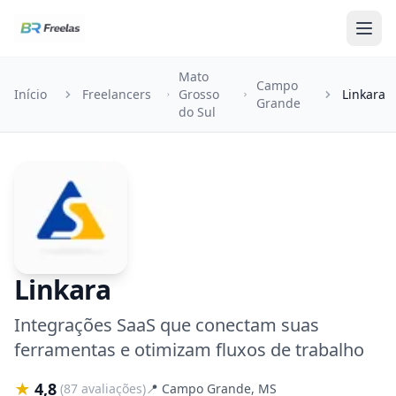
Pular para o conteúdo
Mato
Campo
Início
Freelancers
Grosso
Linkara
Grande
do Sul
Linkara
Integrações SaaS que conectam suas
ferramentas e otimizam fluxos de trabalho
★
4,8
(87 avaliações)
📍
Campo Grande, MS