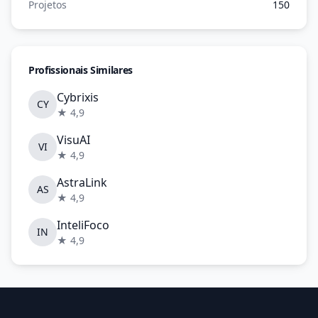
Projetos
150
Profissionais Similares
Cybrixis
CY
★ 4,9
VisuAI
VI
★ 4,9
AstraLink
AS
★ 4,9
InteliFoco
IN
★ 4,9