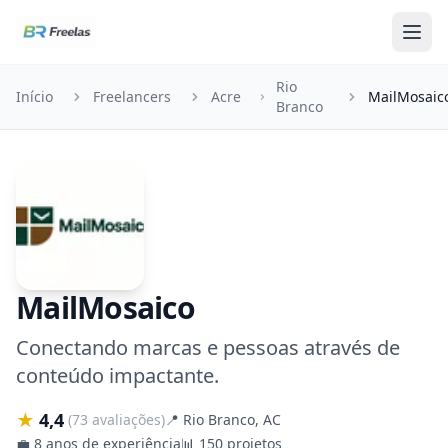
Pular para o conteúdo
Rio
Início
Freelancers
Acre
MailMosaic
Branco
MailMosaico
Conectando marcas e pessoas através de
conteúdo impactante.
★
4,4
(73 avaliações)
📍
Rio Branco, AC
💼
8 anos de experiência
📊
150 projetos