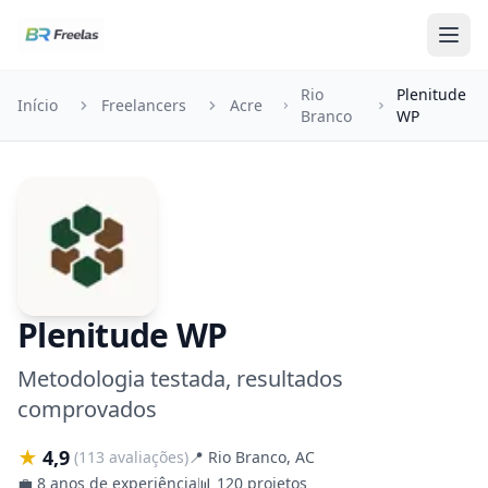
Pular para o conteúdo
Rio
Plenitude
Início
Freelancers
Acre
Branco
WP
Plenitude WP
Metodologia testada, resultados
comprovados
★
4,9
(113 avaliações)
📍
Rio Branco, AC
💼
8 anos de experiência
📊
120 projetos