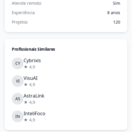
Atende remoto
Sim
Experiência
8 anos
Projetos
120
Profissionais Similares
Cybrixis
CY
★ 4,9
VisuAI
VI
★ 4,9
AstraLink
AS
★ 4,9
InteliFoco
IN
★ 4,9