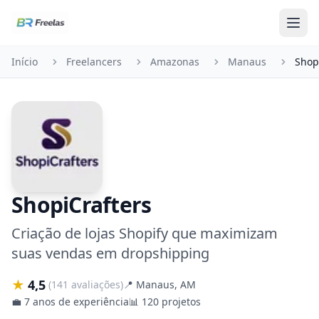
Pular para o conteúdo
Início
Freelancers
Amazonas
Manaus
Shop
ShopiCrafters
Criação de lojas Shopify que maximizam
suas vendas em dropshipping
★
4,5
(141 avaliações)
📍
Manaus, AM
💼
7 anos de experiência
📊
120 projetos