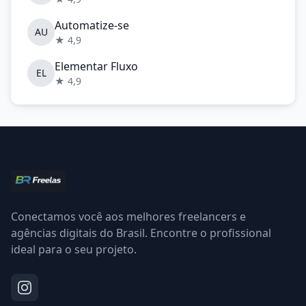
Automatize-se
AU
★ 4,9
Elementar Fluxo
EL
★ 4,9
Conectamos você aos melhores freelancers e
agências digitais do Brasil. Encontre o profissional
ideal para o seu projeto.