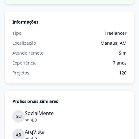
Informações
Tipo
Freelancer
Localização
Manaus, AM
Atende remoto
Sim
Experiência
7 anos
Projetos
120
Profissionais Similares
SocialMente
SO
★ 4,9
ArqVista
AR
★ 4,9