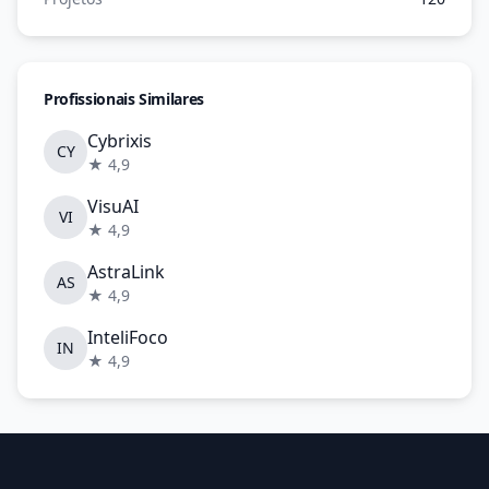
Profissionais Similares
Cybrixis
CY
★ 4,9
VisuAI
VI
★ 4,9
AstraLink
AS
★ 4,9
InteliFoco
IN
★ 4,9