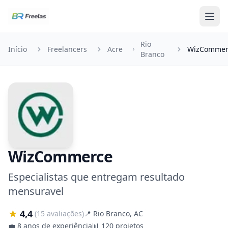
Pular para o conteúdo
Rio
Início
Freelancers
Acre
WizCommer
Branco
WizCommerce
Especialistas que entregam resultado
mensuravel
★
4,4
(15 avaliações)
📍
Rio Branco, AC
💼
8 anos de experiência
📊
120 projetos