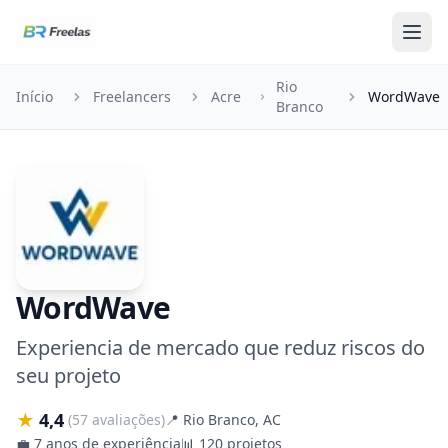
Pular para o conteúdo
Rio
Início
Freelancers
Acre
WordWave
Branco
WordWave
Experiencia de mercado que reduz riscos do
seu projeto
★
4,4
(57 avaliações)
📍
Rio Branco, AC
💼
7 anos de experiência
📊
120 projetos