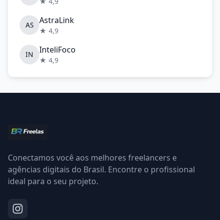
★ 4,9
AstraLink
AS
★ 4,9
InteliFoco
IN
★ 4,9
Conectamos você aos melhores freelancers e
agências digitais do Brasil. Encontre o profissional
ideal para o seu projeto.