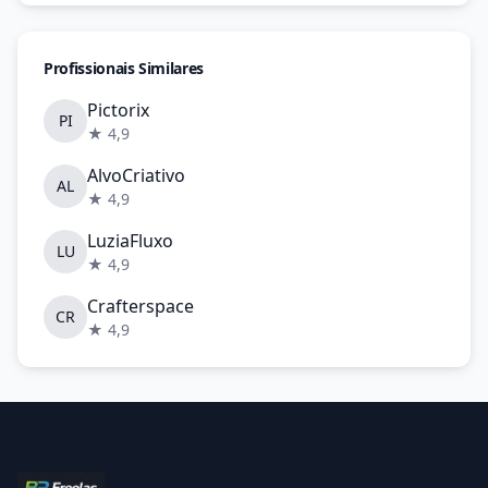
Profissionais Similares
Pictorix
PI
★ 4,9
AlvoCriativo
AL
★ 4,9
LuziaFluxo
LU
★ 4,9
Crafterspace
CR
★ 4,9