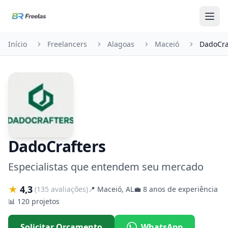
Pular para o conteúdo
Início
Freelancers
Alagoas
Maceió
DadoCra
DadoCrafters
Especialistas que entendem seu mercado
★
4,3
(135 avaliações)
📍
Maceió, AL
💼
8 anos de experiência
📊
120 projetos
Solicitar Orçamento
WhatsApp