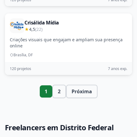
Crisálida Mídia
★
4,5
(22)
Criações visuais que engajam e ampliam sua presença
online
Brasília, DF
120 projetos
7 anos exp.
1
2
Próxima
Freelancers em Distrito Federal