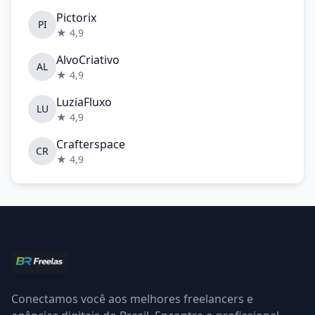
Pictorix
PI
★ 4,9
AlvoCriativo
AL
★ 4,9
LuziaFluxo
LU
★ 4,9
Crafterspace
CR
★ 4,9
Conectamos você aos melhores freelancers e