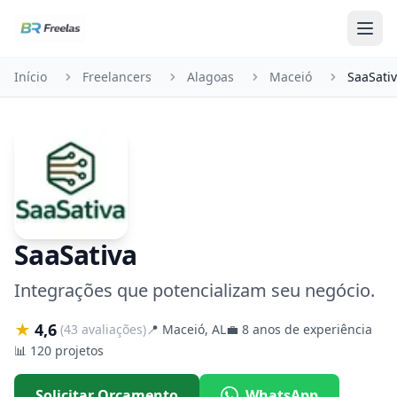
Pular para o conteúdo
Início
Freelancers
Alagoas
Maceió
SaaSati
SaaSativa
Integrações que potencializam seu negócio.
★
4,6
(43 avaliações)
📍
Maceió, AL
💼
8 anos de experiência
📊
120 projetos
Solicitar Orçamento
WhatsApp