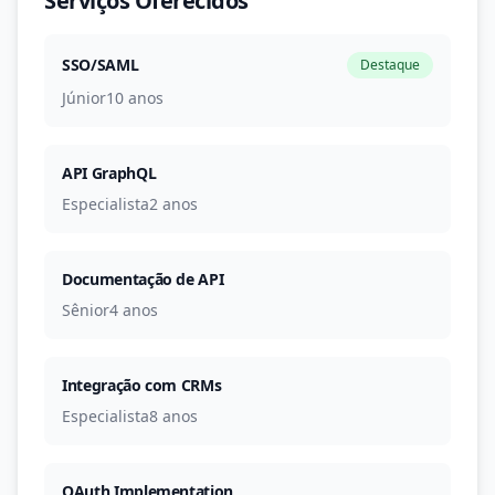
Serviços Oferecidos
SSO/SAML
Destaque
Júnior
10 anos
API GraphQL
Especialista
2 anos
Documentação de API
Sênior
4 anos
Integração com CRMs
Especialista
8 anos
OAuth Implementation