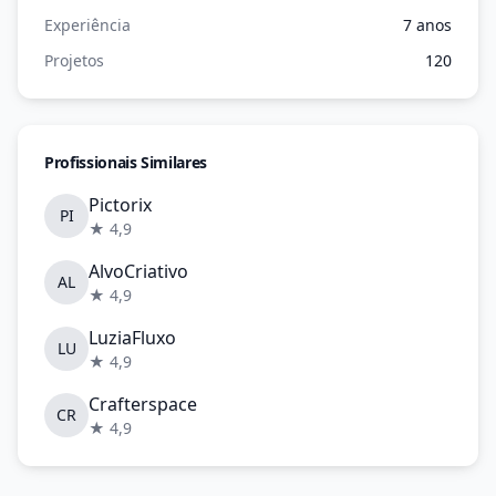
Experiência
7 anos
Projetos
120
Profissionais Similares
Pictorix
PI
★ 4,9
AlvoCriativo
AL
★ 4,9
LuziaFluxo
LU
★ 4,9
Crafterspace
CR
★ 4,9