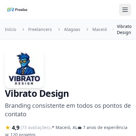
Pular para o conteúdo
Vibrato
Início
Freelancers
Alagoas
Maceió
Design
Vibrato Design
Branding consistente em todos os pontos de
contato
★
4,9
(73 avaliações)
📍
Maceió, AL
💼
7 anos de experiência
📊
120 projetos