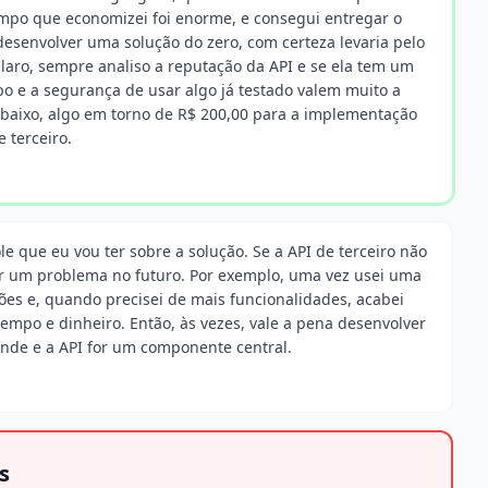
mpo que economizei foi enorme, e consegui entregar o
senvolver uma solução do zero, com certeza levaria pelo
laro, sempre analiso a reputação da API e se ela tem um
o e a segurança de usar algo já testado valem muito a
m baixo, algo em torno de R$ 200,00 para a implementação
e terceiro.
e que eu vou ter sobre a solução. Se a API de terceiro não
r um problema no futuro. Por exemplo, uma vez usei uma
ões e, quando precisei de mais funcionalidades, acabei
tempo e dinheiro. Então, às vezes, vale a pena desenvolver
rande e a API for um componente central.
s