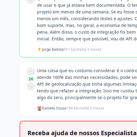
de usar e que já estava bem documentada. O te
projeto em menos de uma semana. Se eu fosse de
menos um mês, considerando testes e ajustes. C
bom suporte, mas, no geral, a economia de temp
pena. Além disso, o custo de integração foi be
inicial. Então, sempre que possível, vou de API d
Jorge Batista
951 karma
há 3 meses
Uma coisa que eu costumo considerar é o control
atende 100% das minhas necessidades, pode se
26
API de geolocalização que tinha algumas limitaç
tendo que refazer a integração. Isso me custou 
algo do zero, principalmente se o projeto for g
Daniela Sousa
188 karma
há 3 meses
Receba ajuda de nossos Especialista