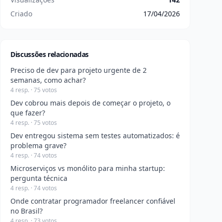
Criado
17/04/2026
Discussões relacionadas
Preciso de dev para projeto urgente de 2
semanas, como achar?
4 resp. · 75 votos
Dev cobrou mais depois de começar o projeto, o
que fazer?
4 resp. · 75 votos
Dev entregou sistema sem testes automatizados: é
problema grave?
4 resp. · 74 votos
Microserviços vs monólito para minha startup:
pergunta técnica
4 resp. · 74 votos
Onde contratar programador freelancer confiável
no Brasil?
4 resp. · 73 votos