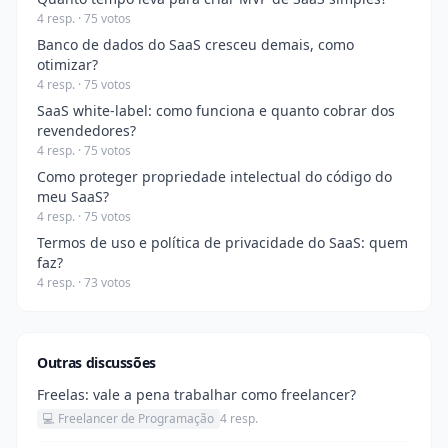
4 resp. · 75 votos
Banco de dados do SaaS cresceu demais, como
otimizar?
4 resp. · 75 votos
SaaS white-label: como funciona e quanto cobrar dos
revendedores?
4 resp. · 75 votos
Como proteger propriedade intelectual do código do
meu SaaS?
4 resp. · 75 votos
Termos de uso e política de privacidade do SaaS: quem
faz?
4 resp. · 73 votos
Outras discussões
Freelas: vale a pena trabalhar como freelancer?
💻 Freelancer de Programação
4 resp.