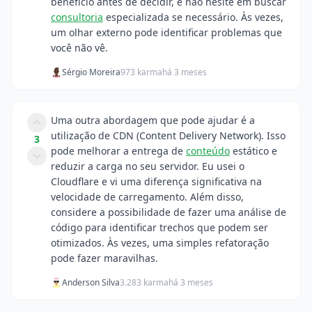
benefício antes de decidir, e não hesite em buscar
consultoria
especializada se necessário. Às vezes,
um olhar externo pode identificar problemas que
você não vê.
Sérgio Moreira
973 karma
há 3 meses
Uma outra abordagem que pode ajudar é a
utilização de CDN (Content Delivery Network). Isso
3
pode melhorar a entrega de
conteúdo
estático e
reduzir a carga no seu servidor. Eu usei o
Cloudflare e vi uma diferença significativa na
velocidade de carregamento. Além disso,
considere a possibilidade de fazer uma análise de
código para identificar trechos que podem ser
otimizados. Às vezes, uma simples refatoração
pode fazer maravilhas.
Anderson Silva
3.283 karma
há 3 meses