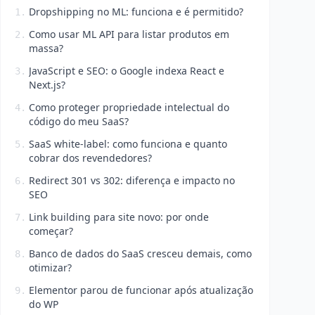
Dropshipping no ML: funciona e é permitido?
1.
Como usar ML API para listar produtos em
2.
massa?
JavaScript e SEO: o Google indexa React e
3.
Next.js?
Como proteger propriedade intelectual do
4.
código do meu SaaS?
SaaS white-label: como funciona e quanto
5.
cobrar dos revendedores?
Redirect 301 vs 302: diferença e impacto no
6.
SEO
Link building para site novo: por onde
7.
começar?
Banco de dados do SaaS cresceu demais, como
8.
otimizar?
Elementor parou de funcionar após atualização
9.
do WP