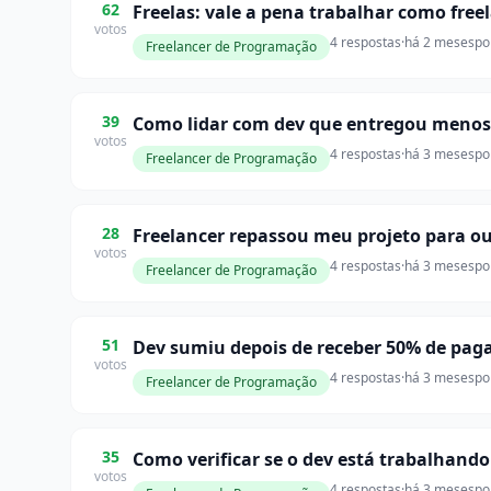
62
Freelas: vale a pena trabalhar como free
votos
4 respostas
·
há 2 meses
po
Freelancer de Programação
39
Como lidar com dev que entregou menos
votos
4 respostas
·
há 3 meses
po
Freelancer de Programação
28
Freelancer repassou meu projeto para o
votos
4 respostas
·
há 3 meses
po
Freelancer de Programação
51
Dev sumiu depois de receber 50% de pa
votos
4 respostas
·
há 3 meses
po
Freelancer de Programação
35
Como verificar se o dev está trabalhan
votos
4 respostas
·
há 3 meses
po