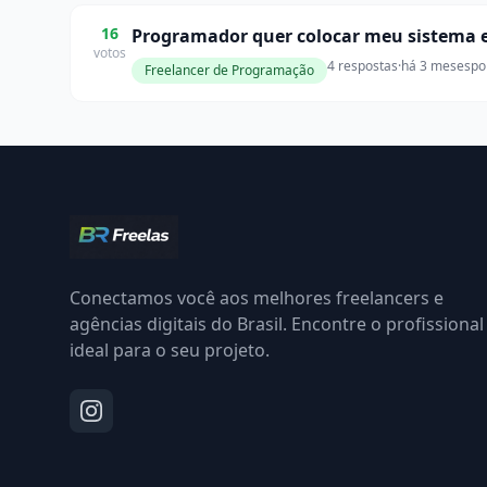
16
Programador quer colocar meu sistema e
votos
4 respostas
·
há 3 meses
po
Freelancer de Programação
Conectamos você aos melhores freelancers e
agências digitais do Brasil. Encontre o profissional
ideal para o seu projeto.