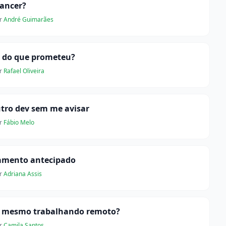
lancer?
r
André Guimarães
 do que prometeu?
r
Rafael Oliveira
utro dev sem me avisar
r
Fábio Melo
gamento antecipado
r
Adriana Assis
do mesmo trabalhando remoto?
r
Camila Santos