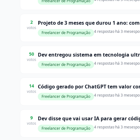
Freelancer de Programação
2
Projeto de 3 meses que durou 1 ano: com
votos
4 respostas
·
há 3 meses
po
Freelancer de Programação
50
Dev entregou sistema em tecnologia ult
votos
4 respostas
·
há 3 meses
po
Freelancer de Programação
14
Código gerado por ChatGPT tem valor co
votos
4 respostas
·
há 3 meses
po
Freelancer de Programação
9
Dev disse que vai usar IA para gerar códi
votos
4 respostas
·
há 3 meses
po
Freelancer de Programação