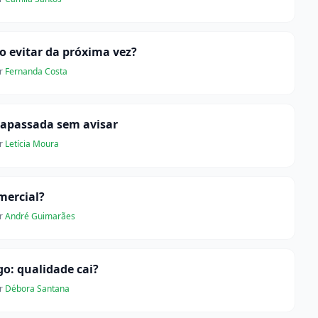
o evitar da próxima vez?
r
Fernanda Costa
rapassada sem avisar
r
Letícia Moura
mercial?
r
André Guimarães
go: qualidade cai?
r
Débora Santana