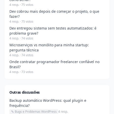
4 resp. · 75 votos
Dev cobrou mais depois de começar o projeto, o que
fazer?
4 resp. · 75 votos
Dev entregou sistema sem testes automatizados: é
problema grave?
4 resp. · 74 votos
Microserviços vs monólito para minha startup:
pergunta técnica
4 resp. · 74 votos
Onde contratar programador freelancer confiável no
Brasil?
4 resp. · 73 votos
Outras discussões
Backup automático WordPress: qual plugin e
frequência?
🔧 Bugs e Problemas WordPress
4 resp.