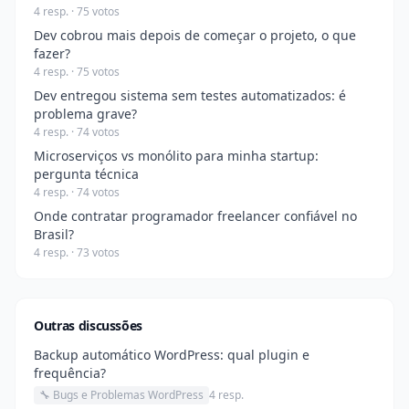
4 resp. · 75 votos
Dev cobrou mais depois de começar o projeto, o que
fazer?
4 resp. · 75 votos
Dev entregou sistema sem testes automatizados: é
problema grave?
4 resp. · 74 votos
Microserviços vs monólito para minha startup:
pergunta técnica
4 resp. · 74 votos
Onde contratar programador freelancer confiável no
Brasil?
4 resp. · 73 votos
Outras discussões
Backup automático WordPress: qual plugin e
frequência?
🔧 Bugs e Problemas WordPress
4 resp.