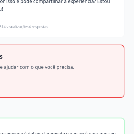
por isso e pode compartilhar a experiência? Estou
u!
614 visualizações
4 respostas
s
e ajudar com o que você precisa.
u recomendo é definir claramente o que você quer que seu