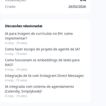
Criado
26/02/2026
Discussões relacionadas
IA para triagem de currículos no RH: como
implementar?
4 resp. · 74 votos
Como fazer escopo de projeto de agente de IA?
4 resp. · 74 votos
Como funcionam os embeddings de texto para
RAG?
4 resp. · 74 votos
Integração de IA com Instagram Direct Messages
4 resp. · 73 votos
IA integrada com sistema de agendamento
(Calendly, Simplybook)?
4 resp. · 73 votos