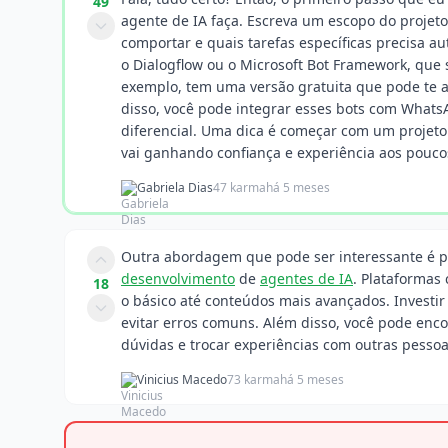
49
agente de IA faça. Escreva um escopo do projeto
comportar e quais tarefas específicas precisa a
o Dialogflow ou o Microsoft Bot Framework, que 
exemplo, tem uma versão gratuita que pode te a
disso, você pode integrar esses bots com Whats
diferencial. Uma dica é começar com um projeto
vai ganhando confiança e experiência aos pouco
Gabriela Dias
47 karma
há 5 meses
Outra abordagem que pode ser interessante é p
desenvolvimento
de
agentes de IA
. Plataformas
18
o básico até conteúdos mais avançados. Investir
evitar erros comuns. Além disso, você pode enc
dúvidas e trocar experiências com outras pesso
Vinicius Macedo
73 karma
há 5 meses