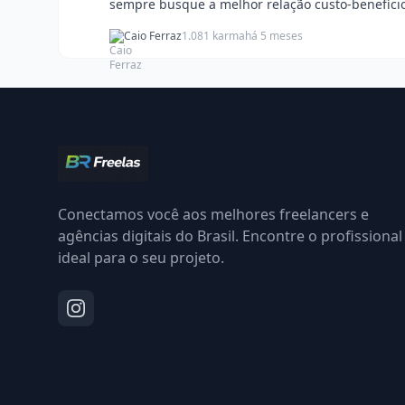
sempre busque a melhor relação custo-benefício
Caio Ferraz
1.081 karma
há 5 meses
Conectamos você aos melhores freelancers e
agências digitais do Brasil. Encontre o profissional
ideal para o seu projeto.