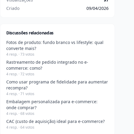
Criado
09/04/2026
Discussões relacionadas
Fotos de produto: fundo branco vs lifestyle: qual
converte mais?
4 resp. · 73 votos
Rastreamento de pedido integrado no e-
commerce: como?
4 resp. · 72 votos
Como usar programa de fidelidade para aumentar
recompra?
4 resp. · 71 votos
Embalagem personalizada para e-commerce:
onde comprar?
4 resp. · 68 votos
CAC (custo de aquisição) ideal para e-commerce?
4 resp. · 64 votos