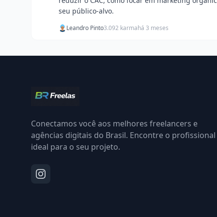
reduzir o CAC, como focar em marketing orgânic
seu público-alvo.
Leandro Pinto
3.092 karma
há 3 meses
Conectamos você aos melhores freelancers e
agências digitais do Brasil. Encontre o profissional
ideal para o seu projeto.