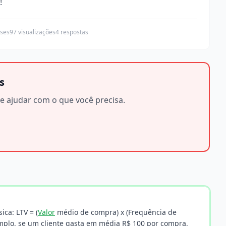
!
ses
97 visualizações
4 respostas
s
e ajudar com o que você precisa.
ica: LTV = (
Valor
médio de compra) x (Frequência de
mplo, se um cliente gasta em média R$ 100 por compra,