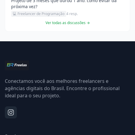
Projeto de 3 meses que durou 1 ano: como evitar da
próxima vez?
💻 Freelancer de Programação
4 resp.
Ver todas as discussões →
Conectamos você aos melhores freelancers e
agências digitais do Brasil. Encontre o profissional
ideal para o seu projeto.