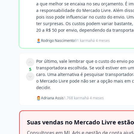
a que melhor se encaixa no seu orçamento. É im
a responsabilidade do Mercado Livre. Além disso
pois isso pode influenciar no custo do envio. Um
ter surpresas. Os custos podem variar bastante
20 a R$ 50 por envio, dependendo da transportad
Rodrigo Nascimento
91 karma
há 4 meses
Por último, vale lembrar que o custo do envio p
transportadora escolhida. Se você estiver em um
5
caro. Uma alternativa é pesquisar transportador
o Mercado Livre pode não ser a opção mais em c
decidir.
Adriana Assis
1.768 karma
há 4 meses
Suas vendas no Mercado Livre estão
Consultores em ML Ads e gestão de conta ajud