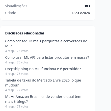
Visualizações
383
Criado
18/03/2026
Discussões relacionadas
Como conseguir mais perguntas e conversões no
ML?
4 resp. · 75 votos
Como usar ML API para listar produtos em massa?
4 resp. · 75 votos
Dropshipping no ML: funciona e é permitido?
4 resp. · 75 votos
Tabela de taxas do Mercado Livre 2026: o que
mudou?
4 resp. · 72 votos
ML vs Amazon Brasil: onde vender e qual tem
mais tráfego?
4 resp. · 71 votos