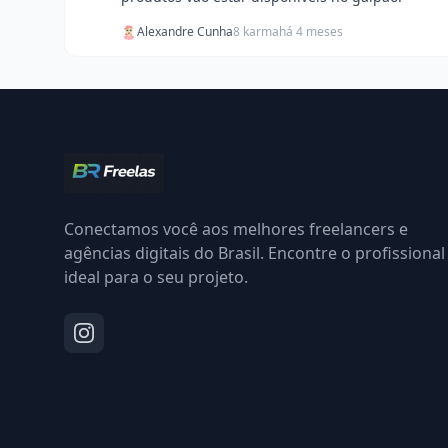
Alexandre Cunha
8 karma
há 4 meses
Conectamos você aos melhores freelancers e
agências digitais do Brasil. Encontre o profissional
ideal para o seu projeto.