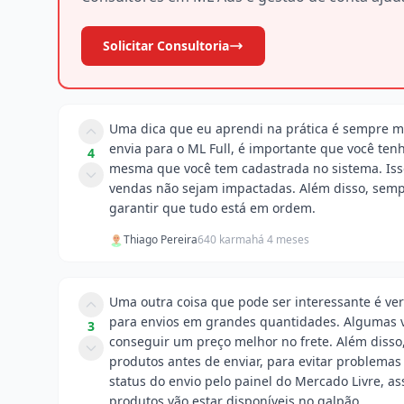
Solicitar Consultoria
Uma dica que eu aprendi na prática é sempre m
envia para o ML Full, é importante que você ten
4
mesma que você tem cadastrada no sistema. Isso
vendas não sejam impactadas. Além disso, sempr
garantir que tudo está em ordem.
Thiago Pereira
640 karma
há 4 meses
Uma outra coisa que pode ser interessante é ver
para envios em grandes quantidades. Algumas v
3
conseguir um preço melhor no frete. Além disso
produtos antes de enviar, para evitar problem
status do envio pelo painel do Mercado Livre, 
produtos vão estar disponíveis no galpão.