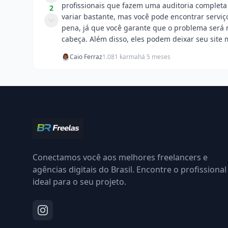
profissionais que fazem uma auditoria complet
2
variar bastante, mas você pode encontrar serviço
pena, já que você garante que o problema será r
cabeça. Além disso, eles podem deixar seu site 
Caio Ferraz
1.081 karma
há 5 meses
Conectamos você aos melhores freelancers e
agências digitais do Brasil. Encontre o profissional
ideal para o seu projeto.