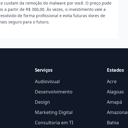
a e cuidam da remoção do malware por você. O preço pode
s a partir de R$ 300,00. Às vezes, o investimento vale a
esolvido de forma profissional e evita futuras dores de
mais seguro para o futuro.
Serviços
Estados
Audiovisual
Acre
Desenvolvimento
Alagoas
Design
Amapá
Marketing Digital
Amazona
Consultoria em TI
Bahia