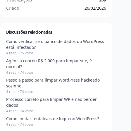
Criado
26/02/2026
Discussões relacionadas
Como verificar se o banco de dados do WordPress
está infectado?
4 resp. · 75 votos
Agência cobrou R$ 2.000 para limpar site, é
normal?
4 resp. · 74 votos
Passo a passo para limpar WordPress hackeado
sozinho
4 resp. · 74 votos
Processo correto para limpar WP e não perder
dados
4 resp. · 74 votos
Como limitar tentativas de login no WordPress?
4 resp. · 74 votos