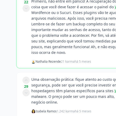
Primeiro, não entre em pânico! A recuperação do
22
coisa que você deve fazer é acessar o painel do
Wordfence ou o Sucuri. Esses plugins vão te aju
arquivos maliciosos. Após isso, você precisa re
Lembre-se de fazer um backup completo do seu s
importante mudar as senhas de acesso, tanto do 
que o problema volte a acontecer. Por fim, vá at
seu site, explicando que você tomou medidas p
pouco, mas geralmente funciona! Ah, e não esqu
isso ocorra de novo.
Nathalia Rezende
21 karma
há 5 meses
Uma observação prática: fique atento ao custo 
segurança, pode ser que você precise investir
29
hospedagens têm planos específicos para sites
malware. O preço pode ser um pouco mais alto,
negócio online.
Isabela Ramos
1.242 karma
há 5 meses