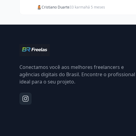
Cristiano Duarte
33 karma
há 5 meses
Conectamos você aos melhores freelancers e
agências digitais do Brasil. Encontre o profissional
ideal para o seu projeto.