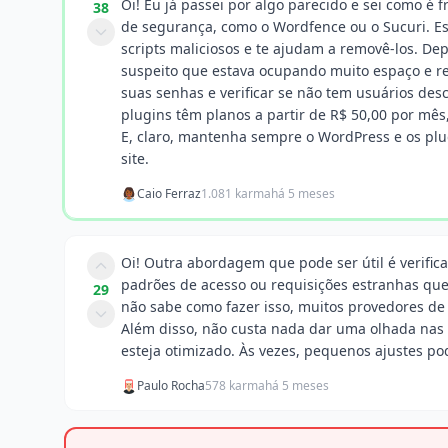
Oi! Eu já passei por algo parecido e sei como é f
38
de segurança, como o Wordfence ou o Sucuri. E
scripts maliciosos e te ajudam a removê-los. De
suspeito que estava ocupando muito espaço e rec
suas senhas e verificar se não tem usuários de
plugins têm planos a partir de R$ 50,00 por mês
E, claro, mantenha sempre o WordPress e os plu
site.
Caio Ferraz
1.081 karma
há 5 meses
Oi! Outra abordagem que pode ser útil é verificar
padrões de acesso ou requisições estranhas que
29
não sabe como fazer isso, muitos provedores d
Além disso, não custa nada dar uma olhada nas 
esteja otimizado. Às vezes, pequenos ajustes p
Paulo Rocha
578 karma
há 5 meses