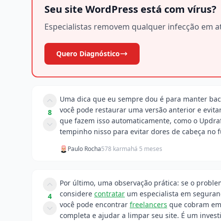
Seu site WordPress está com vírus?
Especialistas removem qualquer infecção em at
Quero Diagnóstico
Uma dica que eu sempre dou é para manter backu
você pode restaurar uma versão anterior e evita
8
que fazem isso automaticamente, como o UpdraftP
tempinho nisso para evitar dores de cabeça no f
Paulo Rocha
578 karma
há 5 meses
Por último, uma observação prática: se o problem
considere
contratar
um especialista em segura
4
você pode encontrar
freelancers
que cobram em t
completa e ajudar a limpar seu site. É um inves