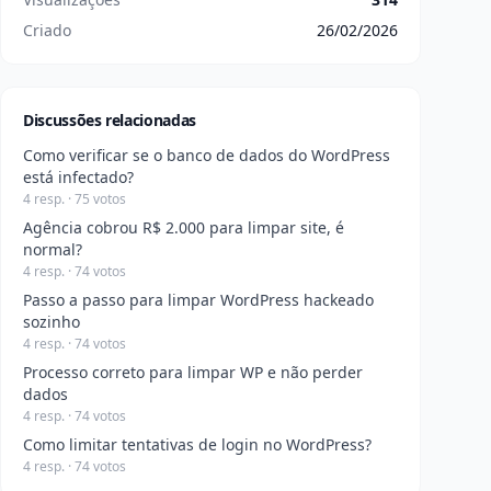
Criado
26/02/2026
Discussões relacionadas
Como verificar se o banco de dados do WordPress
está infectado?
4 resp. · 75 votos
Agência cobrou R$ 2.000 para limpar site, é
normal?
4 resp. · 74 votos
Passo a passo para limpar WordPress hackeado
sozinho
4 resp. · 74 votos
Processo correto para limpar WP e não perder
dados
4 resp. · 74 votos
Como limitar tentativas de login no WordPress?
4 resp. · 74 votos