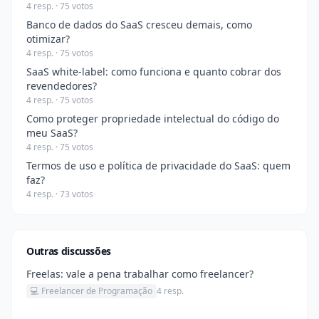
4 resp. · 75 votos
Banco de dados do SaaS cresceu demais, como
otimizar?
4 resp. · 75 votos
SaaS white-label: como funciona e quanto cobrar dos
revendedores?
4 resp. · 75 votos
Como proteger propriedade intelectual do código do
meu SaaS?
4 resp. · 75 votos
Termos de uso e política de privacidade do SaaS: quem
faz?
4 resp. · 73 votos
Outras discussões
Freelas: vale a pena trabalhar como freelancer?
💻 Freelancer de Programação
4 resp.