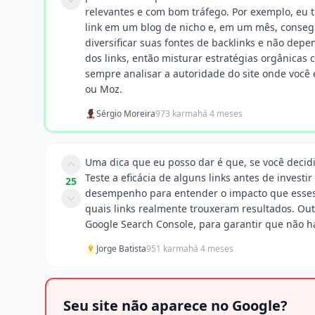
relevantes e com bom tráfego. Por exemplo, eu
link em um blog de nicho e, em um mês, conseg
diversificar suas fontes de backlinks e não dep
dos links, então misturar estratégias orgânica
sempre analisar a autoridade do site onde você
ou Moz.
Sérgio Moreira
973 karma
há 4 meses
Uma dica que eu posso dar é que, se você deci
Teste a eficácia de alguns links antes de invest
25
desempenho para entender o impacto que esses li
quais links realmente trouxeram resultados. Ou
Google Search Console, para garantir que não h
Jorge Batista
951 karma
há 4 meses
Seu site não aparece no Google?