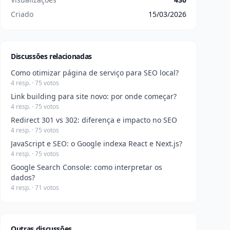
Criado
15/03/2026
Discussões relacionadas
Como otimizar página de serviço para SEO local?
4 resp. · 75 votos
Link building para site novo: por onde começar?
4 resp. · 75 votos
Redirect 301 vs 302: diferença e impacto no SEO
4 resp. · 75 votos
JavaScript e SEO: o Google indexa React e Next.js?
4 resp. · 75 votos
Google Search Console: como interpretar os
dados?
4 resp. · 71 votos
Outras discussões