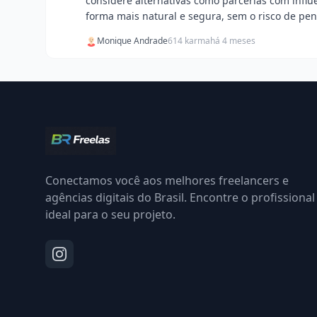
considere alternativas como parcerias com infl
forma mais natural e segura, sem o risco de pen
Monique Andrade
614 karma
há 4 meses
Conectamos você aos melhores freelancers e
agências digitais do Brasil. Encontre o profissional
ideal para o seu projeto.