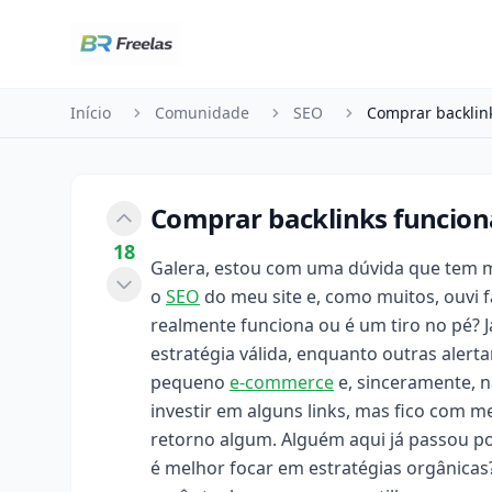
Pular para o conteúdo
Início
Comunidade
SEO
Comprar backlink
Comprar backlinks funciona
18
Galera, estou com uma dúvida que tem 
o
SEO
do meu site e, como muitos, ouvi f
realmente funciona ou é um tiro no pé? J
estratégia válida, enquanto outras alert
pequeno
e-commerce
e, sinceramente, n
investir em alguns links, mas fico com 
retorno algum. Alguém aqui já passou po
é melhor focar em estratégias orgânicas