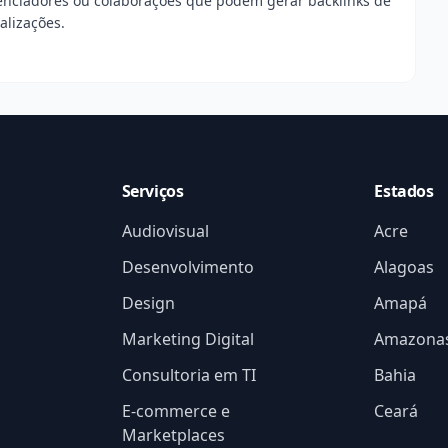
uenciadores ou colaborações que podem gerar backlinks de
alizações.
Serviços
Estados
Audiovisual
Acre
Desenvolvimento
Alagoas
Design
Amapá
Marketing Digital
Amazona
Consultoria em TI
Bahia
E-commerce e
Ceará
Marketplaces