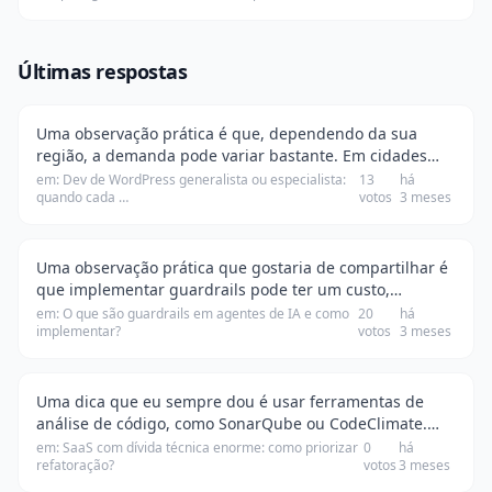
Últimas respostas
Uma observação prática é que, dependendo da sua
região, a demanda pode variar bastante. Em cidades
grandes, a especialização pode ser mais valorizada,
em: Dev de WordPress generalista ou especialista:
13
há
quando cada …
votos
3 meses
enquanto em cidades menores, um generalista pod…
Uma observação prática que gostaria de compartilhar é
que implementar guardrails pode ter um custo,
principalmente se você precisar de consultoria externa
em: O que são guardrails em agentes de IA e como
20
há
implementar?
votos
3 meses
ou ferramentas específicas. Por exemplo, al…
Uma dica que eu sempre dou é usar ferramentas de
análise de código, como SonarQube ou CodeClimate.
Elas ajudam a identificar áreas problemáticas e a medir
em: SaaS com dívida técnica enorme: como priorizar
0
há
refatoração?
votos
3 meses
a dívida técnica de forma mais objetiva. Co…