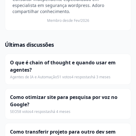
especialista em segurança wordpress. Adoro
compartilhar conhecimento.
Membro desde Fev/2026
Últimas discussões
O que é chain of thought e quando usar em
agentes?
Agentes de IA e Automação
51 votos
4 respostas
há 3 meses
Como otimizar site para pesquisa por voz no
Google?
SEO
58 votos
4 respostas
há 4 meses
Como transferir projeto para outro dev sem