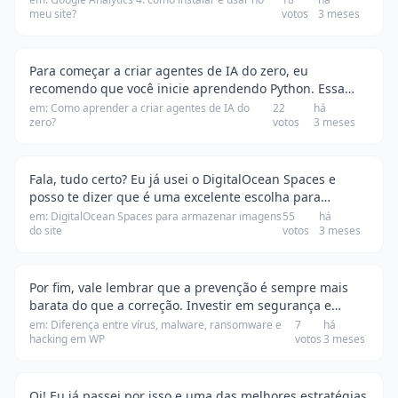
meu site?
votos
3 meses
Configuration' e colar o ID da sua proprieda…
Para começar a criar agentes de IA do zero, eu
recomendo que você inicie aprendendo Python. Essa
linguagem é super acessível e tem uma comunidade
em: Como aprender a criar agentes de IA do
22
há
zero?
votos
3 meses
enorme, o que facilita encontrar ajuda. Além disso, …
Fala, tudo certo? Eu já usei o DigitalOcean Spaces e
posso te dizer que é uma excelente escolha para
armazenar imagens. A configuração é bem simples:
em: DigitalOcean Spaces para armazenar imagens
55
há
do site
votos
3 meses
você cria um Space na DigitalOcean, faz o upload…
Por fim, vale lembrar que a prevenção é sempre mais
barata do que a correção. Investir em segurança e
manutenção do seu site pode evitar custos altos com
em: Diferença entre vírus, malware, ransomware e
7
há
hacking em WP
votos
3 meses
recuperação de dados ou perda de reputação. …
Oi! Eu já passei por isso e uma das melhores estratégias