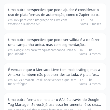
Uma outra perspectiva que pode ajudar é considerar o
uso de plataformas de automação, como o Zapier ou o
Integromat. Essas ferramentas podem facilitar a
em: Dev para criar integração de CRM com
12
há
WhatsApp Business API
votos
3 meses
integração sem precisar programar tudo do zer…
Uma outra perspectiva que pode ser válida é a de fazer
uma campanha única, mas com segmentação
geográfica bem definida. Isso pode facilitar a gestão e a
em: Google Ads para franquia: campanha única ou
16
há
por unidade?
votos
3 meses
análise dos resultados, já que você terá todo…
É verdade que o Mercado Livre tem mais tráfego, mas a
Amazon também não pode ser descartada. A plataforma
está investindo pesado em marketing e logística, e isso
em: ML vs Amazon Brasil: onde vender e qual tem
17
há
mais tráfego?
votos
3 meses
pode trazer um público diferente. Eu…
Uma outra forma de instalar o GA4 é através do Google
Tag Manager. Se você já usa essa ferramenta, é só criar
uma nova tag do tipo 'Google Analytics: GA4
em: Google Analytics 4: como instalar e usar no
18
há