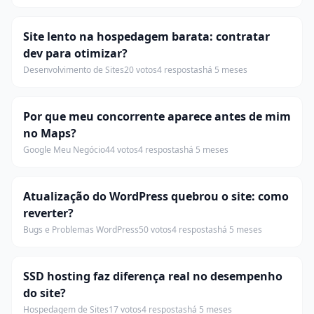
Site lento na hospedagem barata: contratar
dev para otimizar?
Desenvolvimento de Sites
20 votos
4 respostas
há 5 meses
Por que meu concorrente aparece antes de mim
no Maps?
Google Meu Negócio
44 votos
4 respostas
há 5 meses
Atualização do WordPress quebrou o site: como
reverter?
Bugs e Problemas WordPress
50 votos
4 respostas
há 5 meses
SSD hosting faz diferença real no desempenho
do site?
Hospedagem de Sites
17 votos
4 respostas
há 5 meses