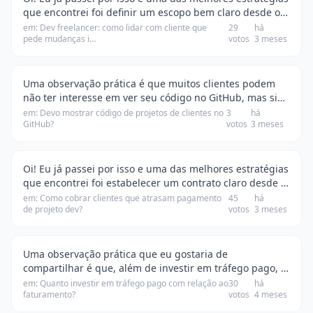
que encontrei foi definir um escopo bem claro desde o
início do projeto. Quando o cliente me pede mudanças,
em: Dev freelancer: como lidar com cliente que
29
há
pede mudanças i…
votos
3 meses
eu sempre retorno ao contrato e e…
Uma observação prática é que muitos clientes podem
não ter interesse em ver seu código no GitHub, mas sim
em resultados e entregas. Portanto, foque em
em: Devo mostrar código de projetos de clientes no
3
há
GitHub?
votos
3 meses
apresentar o impacto do seu trabalho, como aume…
Oi! Eu já passei por isso e uma das melhores estratégias
que encontrei foi estabelecer um contrato claro desde o
início. Nele, eu coloco prazos de pagamento e as
em: Como cobrar clientes que atrasam pagamento
45
há
de projeto dev?
votos
3 meses
consequências em caso de atraso. Por…
Uma observação prática que eu gostaria de
compartilhar é que, além de investir em tráfego pago, é
fundamental ter uma boa estratégia de SEO e marketing
em: Quanto investir em tráfego pago com relação ao
30
há
faturamento?
votos
4 meses
de conteúdo. Isso pode ajudar a reduzir o cust…