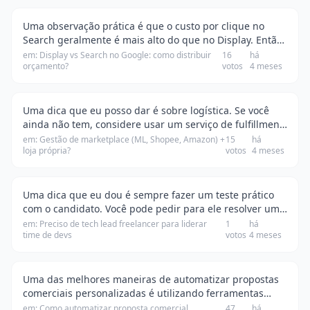
Uma observação prática é que o custo por clique no
Search geralmente é mais alto do que no Display. Então,
se o seu orçamento estiver apertado, pode ser mais
em: Display vs Search no Google: como distribuir
16
há
orçamento?
votos
4 meses
vantajoso focar em campanhas de Display …
Uma dica que eu posso dar é sobre logística. Se você
ainda não tem, considere usar um serviço de fulfillment,
que cuida do armazenamento e envio dos produtos. Isso
em: Gestão de marketplace (ML, Shopee, Amazon) +
15
há
loja própria?
votos
4 meses
pode aliviar bastante a carga de t…
Uma dica que eu dou é sempre fazer um teste prático
com o candidato. Você pode pedir para ele resolver um
problema real que sua equipe está enfrentando. Isso
em: Preciso de tech lead freelancer para liderar
1
há
time de devs
votos
4 meses
não só vai mostrar a habilidade técnica …
Uma das melhores maneiras de automatizar propostas
comerciais personalizadas é utilizando ferramentas
como o PandaDoc ou o Proposify. Essas plataformas
em: Como automatizar proposta comercial
47
há