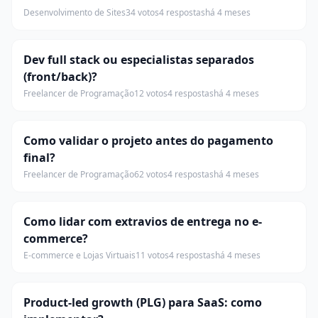
Desenvolvimento de Sites
34 votos
4 respostas
há 4 meses
Dev full stack ou especialistas separados
(front/back)?
Freelancer de Programação
12 votos
4 respostas
há 4 meses
Como validar o projeto antes do pagamento
final?
Freelancer de Programação
62 votos
4 respostas
há 4 meses
Como lidar com extravios de entrega no e-
commerce?
E-commerce e Lojas Virtuais
11 votos
4 respostas
há 4 meses
Product-led growth (PLG) para SaaS: como