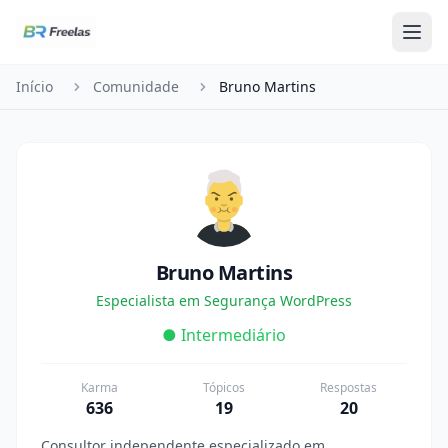
Pular para o conteúdo
Início
Comunidade
Bruno Martins
Bruno Martins
Especialista em Segurança WordPress
● Intermediário
Karma
Tópicos
Respostas
636
19
20
Consultor independente especializado em