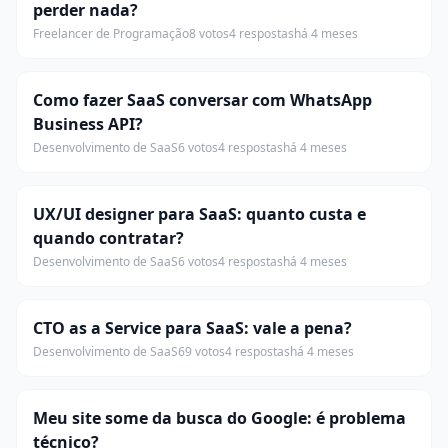
perder nada?
Freelancer de Programação
8 votos
4 respostas
há 4 meses
Como fazer SaaS conversar com WhatsApp
Business API?
Desenvolvimento de SaaS
6 votos
4 respostas
há 4 meses
UX/UI designer para SaaS: quanto custa e
quando contratar?
Desenvolvimento de SaaS
6 votos
4 respostas
há 4 meses
CTO as a Service para SaaS: vale a pena?
Desenvolvimento de SaaS
69 votos
4 respostas
há 4 meses
Meu site some da busca do Google: é problema
técnico?