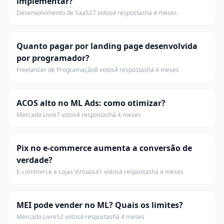
implementar?
Desenvolvimento de SaaS
27 votos
4 respostas
há 4 meses
Quanto pagar por landing page desenvolvida
por programador?
Freelancer de Programação
8 votos
4 respostas
há 4 meses
ACOS alto no ML Ads: como otimizar?
Mercado Livre
7 votos
4 respostas
há 4 meses
Pix no e-commerce aumenta a conversão de
verdade?
E-commerce e Lojas Virtuais
41 votos
4 respostas
há 4 meses
MEI pode vender no ML? Quais os limites?
Mercado Livre
52 votos
4 respostas
há 4 meses