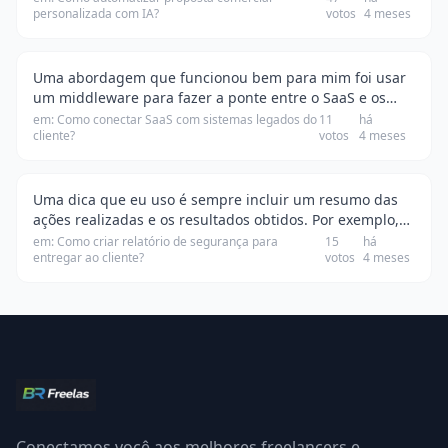
personalizada com IA?
votos
4 meses
permitem que você crie templates de propostas …
Uma abordagem que funcionou bem para mim foi usar
um middleware para fazer a ponte entre o SaaS e os
sistemas legados. Eu utilizei o Apache Camel, que é uma
em: Como conectar SaaS com sistemas legados do
11
há
cliente?
votos
4 meses
ferramenta de integração muito flexível. …
Uma dica que eu uso é sempre incluir um resumo das
ações realizadas e os resultados obtidos. Por exemplo,
se você removeu um malware, explique como isso foi
em: Como criar relatório de segurança para
15
há
entregar ao cliente?
votos
4 meses
feito e quais foram os efeitos positivos …
Conectamos você aos melhores freelancers e