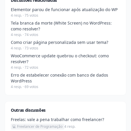
Discussões relacionadas
Elementor parou de funcionar após atualização do WP
4 resp. · 75 votos
Tela branca da morte (White Screen) no WordPress:
como resolver?
4 resp. · 74 votos
Como criar página personalizada sem usar tema?
4 resp. · 73 votos
WooCommerce update quebrou o checkout: como
resolver?
4 resp. · 72 votos
Erro de estabelecer conexão com banco de dados
WordPress
4 resp. · 69 votos
Outras discussões
Freelas: vale a pena trabalhar como freelancer?
💻 Freelancer de Programação
4 resp.