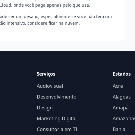
Cloud, onde você paga apenas pelo que usa.
ode ser um desafio, especialmente se você não tem um
 tão intensivo, considere ficar na nuvem.
Serviços
Estados
Audiovisual
Acre
Desenvolvimento
Alagoas
Design
Amapá
Marketing Digital
Amazona
Consultoria em TI
Bahia