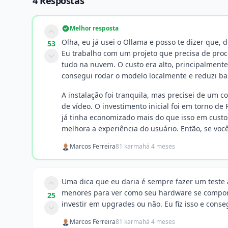
4 Respostas
Melhor resposta
Olha, eu já usei o Ollama e posso te dizer que,
53
Eu trabalho com um projeto que precisa de pro
tudo na nuvem. O custo era alto, principalmente
consegui rodar o modelo localmente e reduzi bas
A instalação foi tranquila, mas precisei de u
de vídeo. O investimento inicial foi em torno d
já tinha economizado mais do que isso em custo
melhora a experiência do usuário. Então, se voc
Marcos Ferreira
81 karma
há 4 meses
Uma dica que eu daria é sempre fazer um teste 
menores para ver como seu hardware se comport
25
investir em upgrades ou não. Eu fiz isso e cons
Marcos Ferreira
81 karma
há 4 meses