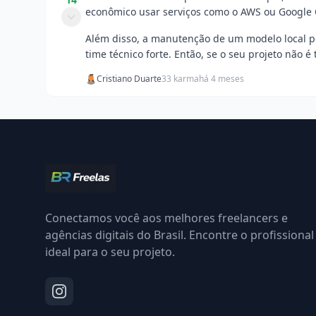
econômico usar serviços como o AWS ou Google 
Além disso, a manutenção de um modelo local p
time técnico forte. Então, se o seu projeto não é
Cristiano Duarte
33 karma
há 4 meses
Conectamos você aos melhores freelancers e
agências digitais do Brasil. Encontre o profissional
ideal para o seu projeto.