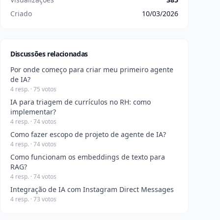
Criado
10/03/2026
Discussões relacionadas
Por onde começo para criar meu primeiro agente
de IA?
4 resp. · 75 votos
IA para triagem de currículos no RH: como
implementar?
4 resp. · 74 votos
Como fazer escopo de projeto de agente de IA?
4 resp. · 74 votos
Como funcionam os embeddings de texto para
RAG?
4 resp. · 74 votos
Integração de IA com Instagram Direct Messages
4 resp. · 73 votos