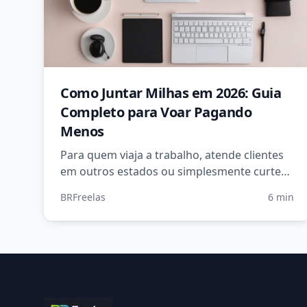
Como Juntar Milhas em 2026: Guia
Completo para Voar Pagando
Menos
Para quem viaja a trabalho, atende clientes
em outros estados ou simplesmente curte
uma boa escapada, acumular **milhas
BRFreelas
6 min
aéreas** virou …